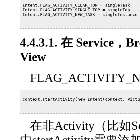
Intent.FLAG_ACTIVITY_CLEAR_TOP = singleTask

Intent.FLAG_ACTIVITY_SINGLE_TOP = singleTop

Intent.FLAG_ACTIVITY_NEW_TASK = singleInstance			

4.4.3.1. 在 Service，
View
FLAG_ACTIVITY_
context.startActivity(new Intent(context, Picture
在非Activity（比如Ser
中startActivity需要添加