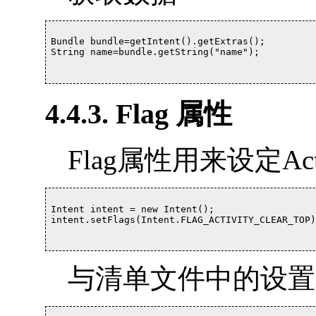
Bundle bundle=getIntent().getExtras();

String name=bundle.getString("name");		

4.4.3. Flag 属性
Flag属性用来设定Ac
Intent intent = new Intent();

intent.setFlags(Intent.FLAG_ACTIVITY_CLEAR_TOP);
与清单文件中的设置la