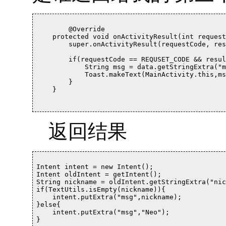
	@Override

    protected void onActivityResult(int request
        super.onActivityResult(requestCode, res
        if(requestCode == REQUSET_CODE && resul
            String msg = data.getStringExtra("m
            Toast.makeText(MainActivity.this,ms
        }

    }			

返回结果
Intent intent = new Intent();

Intent oldIntent = getIntent();

String nickname = oldIntent.getStringExtra("nic
if(TextUtils.isEmpty(nickname)){

    intent.putExtra("msg",nickname);

}else{

    intent.putExtra("msg","Neo");

}
