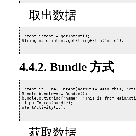
取出数据
Intent intent = getIntent();

String name=intent.getStringExtra("name");			

4.4.2. Bundle 方式
Intent it = new Intent(Activity.Main.this, Acti
Bundle bundle=new Bundle();

bundle.putString("name", "This is from MainActi
it.putExtras(bundle);

startActivity(it);		

获取数据