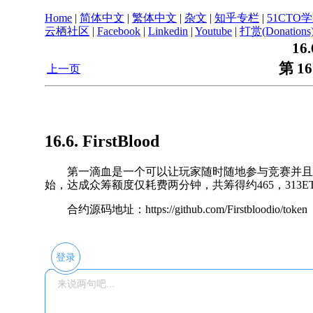
Home
|
简体中文
|
繁体中文
|
杂文
|
知乎专栏
|
51CTO
云栖社区
|
Facebook
|
Linkedin
|
Youtube
|
打赏(Donations
16.
第 1
上一页
16.6. FirstBlood
第一滴血是一个可以让玩家随时随地参与竞赛并且获得
始，达成众筹额度仅耗费两分钟，共筹得约465，313ET
合约源码地址：https://github.com/Firstbloodio/token
登录