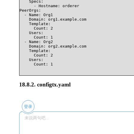
    Specs:

      - Hostname: orderer

PeerOrgs:

  - Name: Org1

    Domain: org1.example.com

    Template:

      Count: 2

    Users:

      Count: 1

  - Name: Org2

    Domain: org2.example.com

    Template:

      Count: 2

    Users:

      Count: 1

18.8.2. configtx.yaml
登录