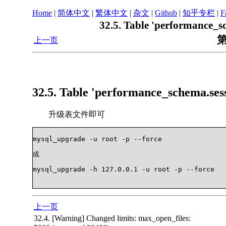
Home
|
简体中文
|
繁体中文
|
杂文
|
Github
|
知乎专栏
|
F
32.5. Table 'performance_sc
第
上一页
32.5. Table 'performance_schema.sess
升级表文件即可
mysql_upgrade -u root -p --force

或

mysql_upgrade -h 127.0.0.1 -u root -p --force

上一页
32.4. [Warning] Changed limits: max_open_files: