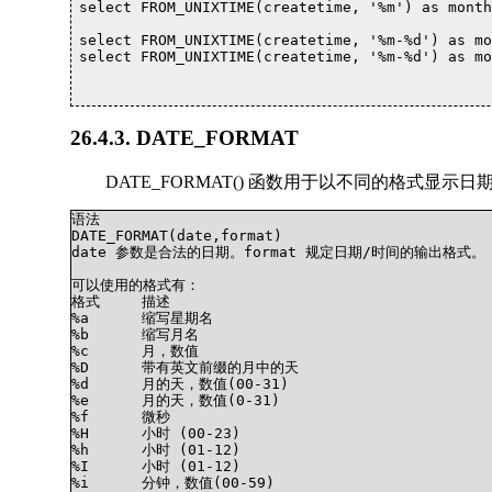
select FROM_UNIXTIME(createtime, '%m') as month
select FROM_UNIXTIME(createtime, '%m-%d') as mo
select FROM_UNIXTIME(createtime, '%m-%d') as mo
26.4.3. DATE_FORMAT
DATE_FORMAT() 函数用于以不同的格式显示日
语法

DATE_FORMAT(date,format)

date 参数是合法的日期。format 规定日期/时间的输出格式。

可以使用的格式有：

格式	描述

%a	缩写星期名

%b	缩写月名

%c	月，数值

%D	带有英文前缀的月中的天

%d	月的天，数值(00-31)

%e	月的天，数值(0-31)

%f	微秒

%H	小时 (00-23)

%h	小时 (01-12)

%I	小时 (01-12)

%i	分钟，数值(00-59)
