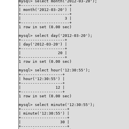
mysql> select month('2012-03-20');

+---------------------+

| month('2012-03-20') |

+---------------------+

|                   3 |

+---------------------+

1 row in set (0.00 sec)

mysql> select day('2012-03-20');

+-------------------+

| day('2012-03-20') |

+-------------------+

|                20 |

+-------------------+

1 row in set (0.00 sec)

mysql> select hour('12:30:55');

+------------------+

| hour('12:30:55') |

+------------------+

|               12 |

+------------------+

1 row in set (0.00 sec)

mysql> select minute('12:30:55');

+--------------------+

| minute('12:30:55') |

+--------------------+

|                 30 |

+--------------------+
