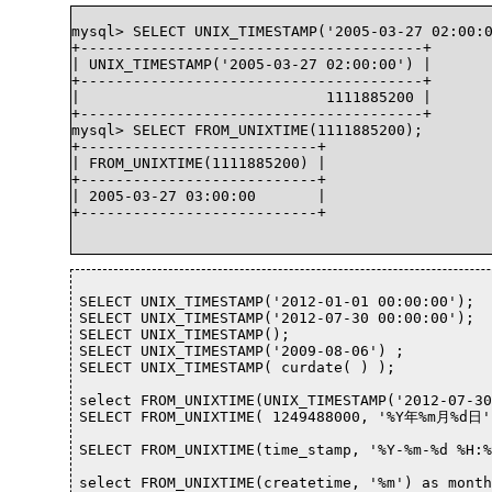
mysql> SELECT UNIX_TIMESTAMP('2005-03-27 02:00:0
+---------------------------------------+

| UNIX_TIMESTAMP('2005-03-27 02:00:00') |

+---------------------------------------+

|                            1111885200 |

+---------------------------------------+

mysql> SELECT FROM_UNIXTIME(1111885200);

+---------------------------+

| FROM_UNIXTIME(1111885200) |

+---------------------------+

| 2005-03-27 03:00:00       |

+---------------------------+

SELECT UNIX_TIMESTAMP('2012-01-01 00:00:00');

SELECT UNIX_TIMESTAMP('2012-07-30 00:00:00');

SELECT UNIX_TIMESTAMP();

SELECT UNIX_TIMESTAMP('2009-08-06') ;

SELECT UNIX_TIMESTAMP( curdate( ) );

select FROM_UNIXTIME(UNIX_TIMESTAMP('2012-07-30
SELECT FROM_UNIXTIME( 1249488000, '%Y年%m月%d日' 
SELECT FROM_UNIXTIME(time_stamp, '%Y-%m-%d %H:%
select FROM_UNIXTIME(createtime, '%m') as month