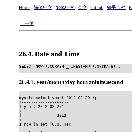
Home
|
简体中文
|
繁体中文
|
杂文
|
Github
|
知乎专栏
|
F
上一页
26.4. Date and Time
SELECT NOW(),CURRENT_TIMESTAMP(),SYSDATE();		

26.4.1. year/month/day hour:minite:second
mysql> select year('2012-03-20');

+--------------------+

| year('2012-03-20') |

+--------------------+

|               2012 |

+--------------------+

1 row in set (0.00 sec)
