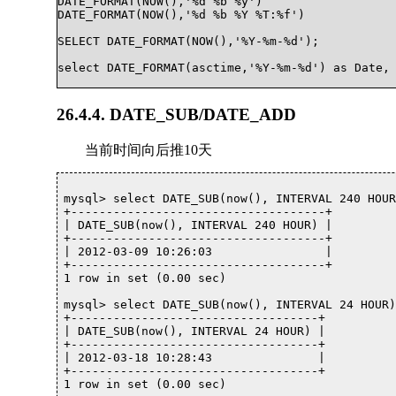
DATE_FORMAT(NOW(),'%d %b %y')

DATE_FORMAT(NOW(),'%d %b %Y %T:%f')

SELECT DATE_FORMAT(NOW(),'%Y-%m-%d');

select DATE_FORMAT(asctime,'%Y-%m-%d') as Date, 
26.4.4. DATE_SUB/DATE_ADD
当前时间向后推10天
mysql> select DATE_SUB(now(), INTERVAL 240 HOUR)
+------------------------------------+

| DATE_SUB(now(), INTERVAL 240 HOUR) |

+------------------------------------+

| 2012-03-09 10:26:03                |

+------------------------------------+

1 row in set (0.00 sec)

mysql> select DATE_SUB(now(), INTERVAL 24 HOUR);
+-----------------------------------+

| DATE_SUB(now(), INTERVAL 24 HOUR) |

+-----------------------------------+

| 2012-03-18 10:28:43               |

+-----------------------------------+

1 row in set (0.00 sec)
