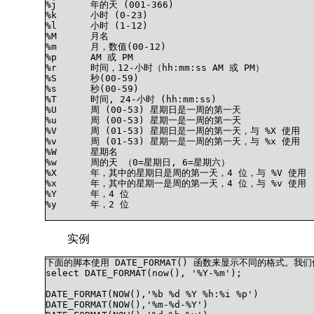
%j	年的天 (001-366)

%k	小时 (0-23)

%l	小时 (1-12)

%M	月名

%m	月，数值(00-12)

%p	AM 或 PM

%r	时间，12-小时（hh:mm:ss AM 或 PM）

%S	秒(00-59)

%s	秒(00-59)

%T	时间, 24-小时 (hh:mm:ss)

%U	周 (00-53) 星期日是一周的第一天

%u	周 (00-53) 星期一是一周的第一天

%V	周 (01-53) 星期日是一周的第一天，与 %X 使用

%v	周 (01-53) 星期一是一周的第一天，与 %x 使用

%W	星期名

%w	周的天 （0=星期日, 6=星期六）

%X	年，其中的星期日是周的第一天，4 位，与 %V 使用

%x	年，其中的星期一是周的第一天，4 位，与 %v 使用

%Y	年，4 位

%y	年，2 位

实例
下面的脚本使用 DATE_FORMAT() 函数来显示不同的格式。我们
select DATE_FORMAT(now(), '%Y-%m');

DATE_FORMAT(NOW(),'%b %d %Y %h:%i %p')

DATE_FORMAT(NOW(),'%m-%d-%Y')
