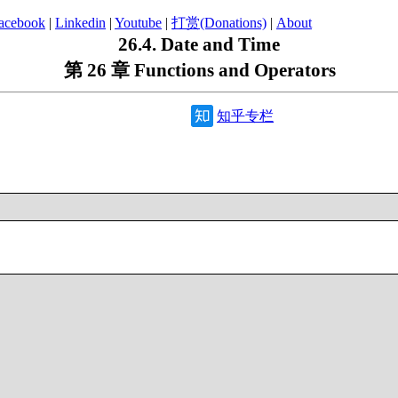
acebook
|
Linkedin
|
Youtube
|
打赏(Donations)
|
About
26.4. Date and Time
第 26 章 Functions and Operators
知乎专栏