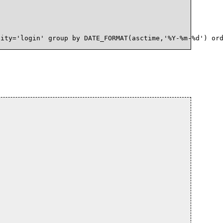
ity='login' group by DATE_FORMAT(asctime,'%Y-%m-%d') ord