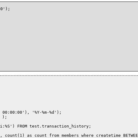
0');

 00:00:00'), '%Y-%m-%d');

);

i:%S') FROM test.transaction_history;

, count(1) as count from members where createtime BETWEE