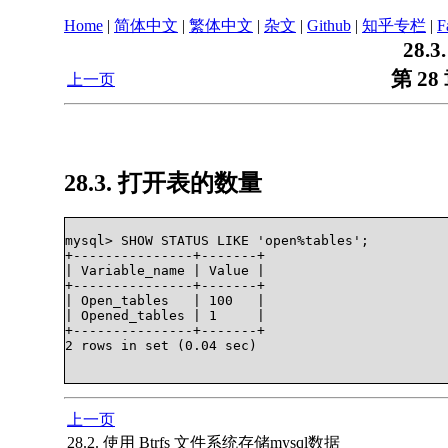
Home
|
简体中文
|
繁体中文
|
杂文
|
Github
|
知乎专栏
|
F
28.
第 28 
上一页
28.3. 打开表的数量
mysql> SHOW STATUS LIKE 'open%tables';

+---------------+-------+

| Variable_name | Value |

+---------------+-------+

| Open_tables   | 100   |

| Opened_tables | 1     |

+---------------+-------+

2 rows in set (0.04 sec)		

上一页
28.2. 使用 Btrfs 文件系统存储mysql数据