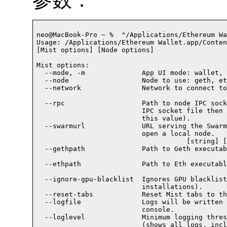
neo@MacBook-Pro ~ %  "/Applications/Ethereum Wa
Usage: /Applications/Ethereum Wallet.app/Conten
[Mist options] [Node options]

Mist options:

  --mode, -m              App UI mode: wallet, 
  --node                  Node to use: geth, et
  --network               Network to connect to
                                               
  --rpc                   Path to node IPC sock
                          IPC socket file then 
                          this value).         
  --swarmurl              URL serving the Swarm
                          open a local node.

                                     [string] [
  --gethpath              Path to Geth executab
                                               
  --ethpath               Path to Eth executabl
                                               
  --ignore-gpu-blacklist  Ignores GPU blacklist
                          installations).      
  --reset-tabs            Reset Mist tabs to th
  --logfile               Logs will be written 
                          console.             
  --loglevel              Minimum logging thres
                          (shows all logs, incl