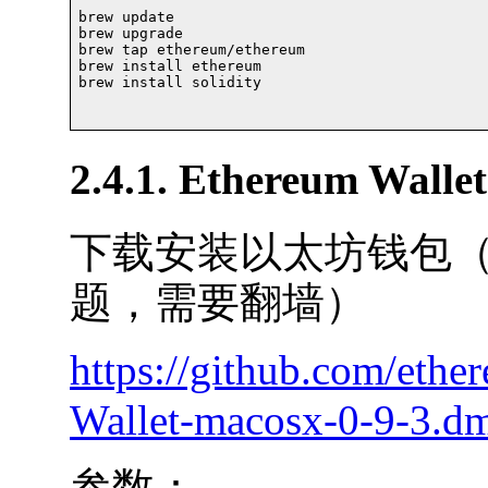
brew update

brew upgrade				

brew tap ethereum/ethereum

brew install ethereum

brew install solidity

2.4.1. Ethereum Wallet
下载安装以太坊钱包
题，需要翻墙）
https://github.com/ethe
Wallet-macosx-0-9-3.d
参数：