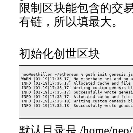
限制区块能包含的交
有链，所以填最大。
初始化创世区块
neo@netkiller ~/ethereum % geth init genesis.jso
WARN [01-19|17:35:17] No etherbase set and no a
INFO [01-19|17:35:17] Allocated cache and file 
INFO [01-19|17:35:17] Writing custom genesis bl
INFO [01-19|17:35:17] Successfully wrote genesi
INFO [01-19|17:35:17] Allocated cache and file 
INFO [01-19|17:35:18] Writing custom genesis bl
INFO [01-19|17:35:18] Successfully wrote genesis
默认目录是 /home/neo/.