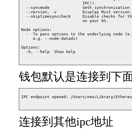
                          IPC!).               
  --syncmode              Geth synchronization 
  --version, -v           Display Mist version.
  --skiptimesynccheck     Disable checks for th
                          on your OS.          
Node options:

  -  To pass options to the underlying node (e.
     e.g. --node-datadir

Options:

  -h, --help  Show help                           
钱包默认是连接到下
IPC endpoint opened: /Users/neo/Library/Ethereu
连接到其他ipc地址