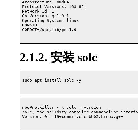
Architecture: amd64

Protocol Versions: [63 62]

Network Id: 1

Go Version: go1.9.1

Operating System: linux

GOPATH=

GOROOT=/usr/lib/go-1.9

2.1.2. 安装 solc
sudo apt install solc -y

neo@netkiller ~ % solc --version

solc, the solidity compiler commandline interfac
Version: 0.4.19+commit.c4cbbb05.Linux.g++				
