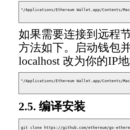
"/Applications/Ethereum Wallet.app/Contents/Mac
如果需要连接到远程
方法如下。启动钱包
localhost 改为你的
"/Applications/Ethereum Wallet.app/Contents/MacOS
2.5. 编译安装
git clone https://github.com/ethereum/go-ethereu