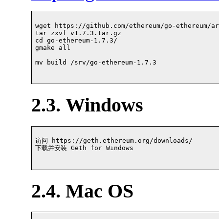
wget https://github.com/ethereum/go-ethereum/ar
tar zxvf v1.7.3.tar.gz

cd go-ethereum-1.7.3/

gmake all

mv build /srv/go-ethereum-1.7.3

2.3. Windows
访问 https://geth.ethereum.org/downloads/

下载并安装 Geth for Windows				

2.4. Mac OS