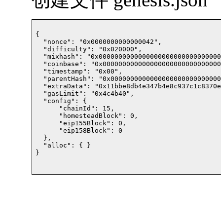
{

  "nonce": "0x0000000000000042",

  "difficulty": "0x020000",

  "mixhash": "0x0000000000000000000000000000000
  "coinbase": "0x000000000000000000000000000000
  "timestamp": "0x00",

  "parentHash": "0x0000000000000000000000000000
  "extraData": "0x11bbe8db4e347b4e8c937c1c8370e
  "gasLimit": "0x4c4b40",

  "config": {

      "chainId": 15,

      "homesteadBlock": 0,

      "eip155Block": 0,

      "eip158Block": 0

  },

  "alloc": { }

}
