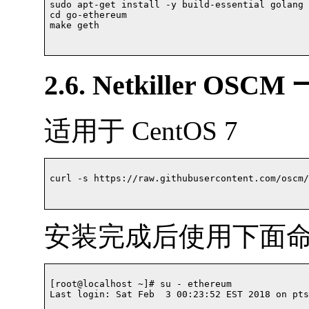
sudo apt-get install -y build-essential golang

cd go-ethereum

make geth

2.6. Netkiller OS
适用于 CentOS 7
curl -s https://raw.githubusercontent.com/oscm/s
安装完成后使用下面
[root@localhost ~]# su - ethereum

Last login: Sat Feb  3 00:23:52 EST 2018 on pts/