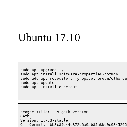
Ubuntu 17.10
sudo apt upgrade -y				

sudo apt install software-properties-common

sudo add-apt-repository -y ppa:ethereum/ethereum
sudo apt update

sudo apt install ethereum			

neo@netkiller ~ % geth version

Geth

Version: 1.7.3-stable

Git Commit: 4bb3c89d44e372e6a9ab85a8be0c9345265