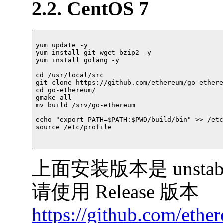
2.2. CentOS 7
yum update -y

yum install git wget bzip2 -y	

yum install golang -y

cd /usr/local/src

git clone https://github.com/ethereum/go-ethere
cd go-ethereum/

gmake all

mv build /srv/go-ethereum

echo "export PATH=$PATH:$PWD/build/bin" >> /etc
source /etc/profile		

上面安装版本是 unst
请使用 Release 版本
https://github.com/ethe