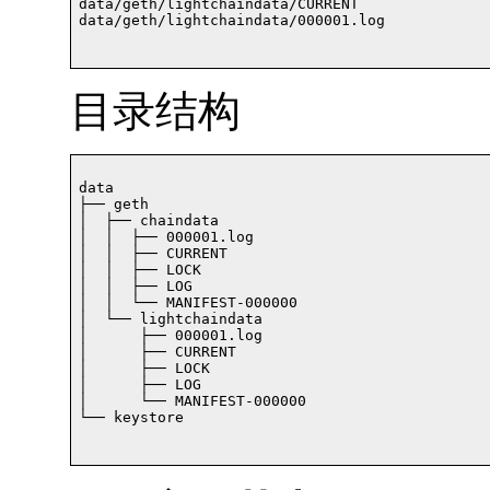
data/geth/lightchaindata/CURRENT

data/geth/lightchaindata/000001.log		

目录结构
data

├── geth

│  ├── chaindata

│  │  ├── 000001.log

│  │  ├── CURRENT

│  │  ├── LOCK

│  │  ├── LOG

│  │  └── MANIFEST-000000

│  └── lightchaindata

│      ├── 000001.log

│      ├── CURRENT

│      ├── LOCK

│      ├── LOG

│      └── MANIFEST-000000

└── keystore		
