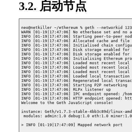
3.2. 启动节点
neo@netkiller ~/ethereum % geth --networkid 123
WARN [01-19|17:47:06] No etherbase set and no a
INFO [01-19|17:47:06] Starting peer-to-peer nod
INFO [01-19|17:47:06] Allocated cache and file 
INFO [01-19|17:47:06] Initialised chain configu
INFO [01-19|17:47:06] Disk storage enabled for 
INFO [01-19|17:47:06] Disk storage enabled for 
INFO [01-19|17:47:06] Initialising Ethereum pro
INFO [01-19|17:47:06] Loaded most recent local 
INFO [01-19|17:47:06] Loaded most recent local 
INFO [01-19|17:47:06] Loaded most recent local 
INFO [01-19|17:47:06] Loaded local transaction 
INFO [01-19|17:47:06] Regenerated local transac
INFO [01-19|17:47:06] Starting P2P networking 

INFO [01-19|17:47:06] RLPx listener up         
INFO [01-19|17:47:06] IPC endpoint opened: /hom
INFO [01-19|17:47:06] HTTP endpoint opened: htt
Welcome to the Geth JavaScript console!

instance: Geth/v1.7.3-stable-4bb3c89d/linux-amd
 modules: admin:1.0 debug:1.0 eth:1.0 miner:1.0
> INFO [01-19|17:47:09] Mapped network port     