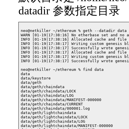
datadir 参数指定目录
neo@netkiller ~/ethereum % geth --datadir data 
WARN [01-19|17:38:16] No etherbase set and no a
INFO [01-19|17:38:16] Allocated cache and file 
INFO [01-19|17:38:17] Writing custom genesis bl
INFO [01-19|17:38:17] Successfully wrote genesi
INFO [01-19|17:38:17] Allocated cache and file 
INFO [01-19|17:38:17] Writing custom genesis bl
INFO [01-19|17:38:17] Successfully wrote genesis
neo@netkiller ~/ethereum % find data 

data

data/keystore

data/geth

data/geth/chaindata

data/geth/chaindata/LOCK

data/geth/chaindata/LOG

data/geth/chaindata/MANIFEST-000000

data/geth/chaindata/CURRENT

data/geth/chaindata/000001.log

data/geth/lightchaindata

data/geth/lightchaindata/LOCK

data/geth/lightchaindata/LOG

data/geth/lightchaindata/MANIFEST-000000
