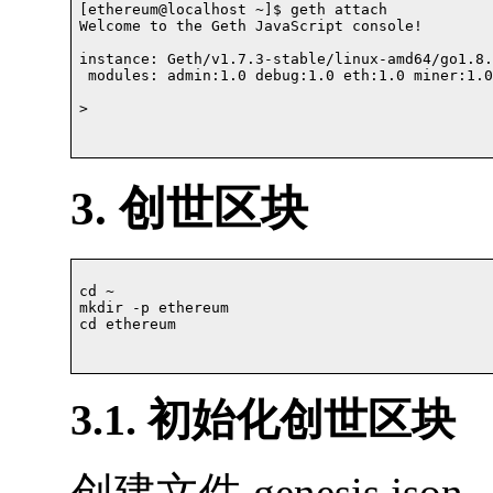
[ethereum@localhost ~]$ geth attach

Welcome to the Geth JavaScript console!

instance: Geth/v1.7.3-stable/linux-amd64/go1.8.3
 modules: admin:1.0 debug:1.0 eth:1.0 miner:1.0
> 

3. 创世区块
cd ~

mkdir -p ethereum

cd ethereum		

3.1. 初始化创世区块
创建文件 genesis.json