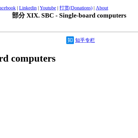
acebook
|
Linkedin
|
Youtube
|
打赏(Donations)
|
About
部分 XIX. SBC - Single-board computers
知乎专栏
rd computers