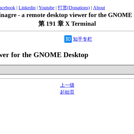
acebook
|
Linkedin
|
Youtube
|
打赏(Donations)
|
About
vinagre - a remote desktop viewer for the GNOME
第 191 章 X Terminal
知乎专栏
iewer for the GNOME Desktop
上一级
起始页