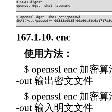
# SHA1 digest

openssl dgst -sha1 filename

$ openssl dgst -sha1 /etc/passwd

SHA1(/etc/passwd)= 9d883a9d35fd9a6dc81e6a1717a8e
167.1.10. enc
使用方法：
$ openssl enc 加
-out 输出密文文件
$ openssl enc 加
-out 输入明文文件