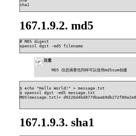
sha

sha1

167.1.9.2. md5
# MD5 digest

openssl dgst -md5 filename

注意
MD5 信息摘要也同样可以使用md5sum创建
$ echo "Hello World!" > message.txt

$ openssl dgst -md5 message.txt

MD5(message.txt)= d9226d4bd8779baa69db272f89a2e0
167.1.9.3. sha1