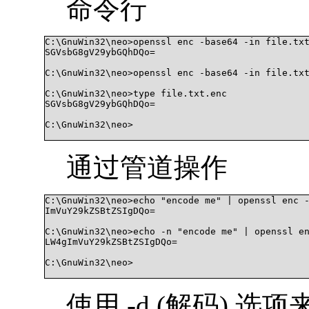
命令行
C:\GnuWin32\neo>openssl enc -base64 -in file.txt
SGVsbG8gV29ybGQhDQo=

C:\GnuWin32\neo>openssl enc -base64 -in file.txt
C:\GnuWin32\neo>type file.txt.enc

SGVsbG8gV29ybGQhDQo=

C:\GnuWin32\neo>

通过管道操作
C:\GnuWin32\neo>echo "encode me" | openssl enc -
ImVuY29kZSBtZSIgDQo=

C:\GnuWin32\neo>echo -n "encode me" | openssl en
LW4gImVuY29kZSBtZSIgDQo=

C:\GnuWin32\neo>

使用 -d (解码) 选