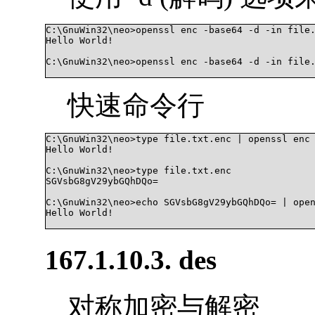
C:\GnuWin32\neo>openssl enc -base64 -d -in file.
Hello World!

C:\GnuWin32\neo>openssl enc -base64 -d -in file.
快速命令行
C:\GnuWin32\neo>type file.txt.enc | openssl enc 
Hello World!

C:\GnuWin32\neo>type file.txt.enc

SGVsbG8gV29ybGQhDQo=

C:\GnuWin32\neo>echo SGVsbG8gV29ybGQhDQo= | open
Hello World!

167.1.10.3. des
对称加密与解密