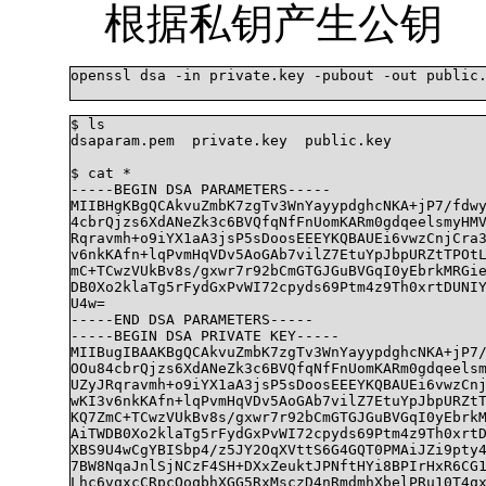
根据私钥产生公钥
openssl dsa -in private.key -pubout -out public.
$ ls

dsaparam.pem  private.key  public.key

$ cat *

-----BEGIN DSA PARAMETERS-----

MIIBHgKBgQCAkvuZmbK7zgTv3WnYayypdghcNKA+jP7/fdwy
4cbrQjzs6XdANeZk3c6BVQfqNfFnUomKARm0gdqeelsmyHMV
Rqravmh+o9iYX1aA3jsP5sDoosEEEYKQBAUEi6vwzCnjCra3
v6nkKAfn+lqPvmHqVDv5AoGAb7vilZ7EtuYpJbpURZtTPOtL
mC+TCwzVUkBv8s/gxwr7r92bCmGTGJGuBVGqI0yEbrkMRGie
DB0Xo2klaTg5rFydGxPvWI72cpyds69Ptm4z9Th0xrtDUNIY
U4w=

-----END DSA PARAMETERS-----

-----BEGIN DSA PRIVATE KEY-----

MIIBugIBAAKBgQCAkvuZmbK7zgTv3WnYayypdghcNKA+jP7/
OOu84cbrQjzs6XdANeZk3c6BVQfqNfFnUomKARm0gdqeelsm
UZyJRqravmh+o9iYX1aA3jsP5sDoosEEEYKQBAUEi6vwzCnj
wKI3v6nkKAfn+lqPvmHqVDv5AoGAb7vilZ7EtuYpJbpURZtT
KQ7ZmC+TCwzVUkBv8s/gxwr7r92bCmGTGJGuBVGqI0yEbrkM
AiTWDB0Xo2klaTg5rFydGxPvWI72cpyds69Ptm4z9Th0xrtD
XBS9U4wCgYBISbp4/z5JY2OqXVttS6G4GQT0PMAiJZi9pty4
7BW8NqaJnlSjNCzF4SH+DXxZeuktJPNftHYi8BPIrHxR6CG1
Lhc6vqxcCRpcQoqbhXGG5RxMsczD4nRmdmhXbelPRu10T4qx