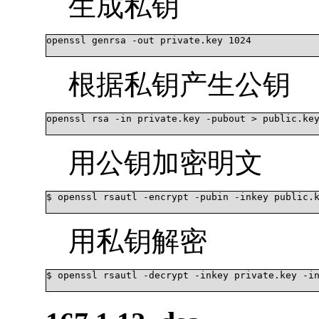
生成私钥
openssl genrsa -out private.key 1024

根据私钥产生公钥
openssl rsa -in private.key -pubout > public.key
用公钥加密明文
$ openssl rsautl -encrypt -pubin -inkey public.k
用私钥解密
$ openssl rsautl -decrypt -inkey private.key -in