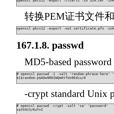
openssl pkcs12 -export -clcerts -in 324.cer -ink
转换PEM证书文件和
openssl pkcs12 -export -out certificate.pfx -ink
167.1.8. passwd
MD5-based password 
# openssl passwd -1 -salt 'random-phrase-here' '
$1$random-p$AOw9RDIWQm6tfUo9Ediu/0

-crypt standard Unix 
# openssl passwd -crypt -salt 'sa' 'password'

sa3tHJ3/KuYvI
