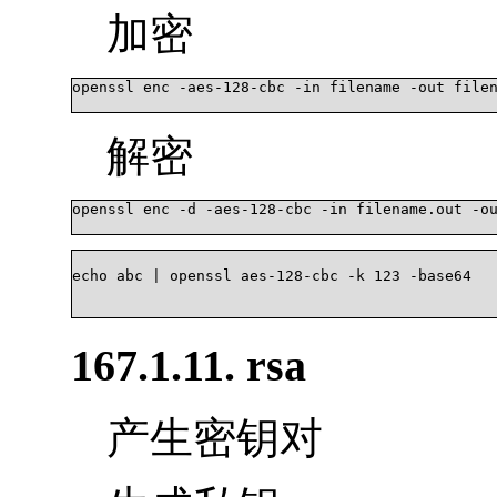
加密
openssl enc -aes-128-cbc -in filename -out filen
解密
openssl enc -d -aes-128-cbc -in filename.out -ou
echo abc | openssl aes-128-cbc -k 123 -base64				

167.1.11. rsa
产生密钥对