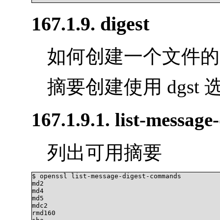
167.1.9. digest
如何创建一个文件的 M
摘要创建使用 dgst 
167.1.9.1. list-messag
列出可用摘要
$ openssl list-message-digest-commands

md2

md4

md5

mdc2

rmd160
