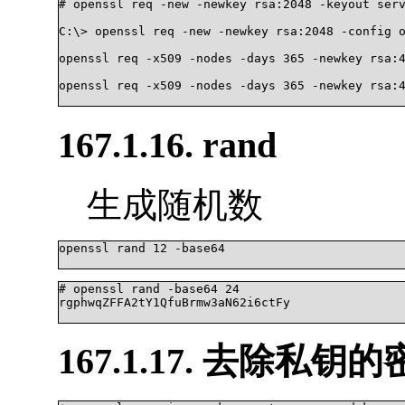
# openssl req -new -newkey rsa:2048 -keyout serv
C:\> openssl req -new -newkey rsa:2048 -config o
openssl req -x509 -nodes -days 365 -newkey rsa:4
openssl req -x509 -nodes -days 365 -newkey rsa:4
167.1.16. rand
生成随机数
openssl rand 12 -base64			

# openssl rand -base64 24

rgphwqZFFA2tY1QfuBrmw3aN62i6ctFy			

167.1.17. 去除私钥