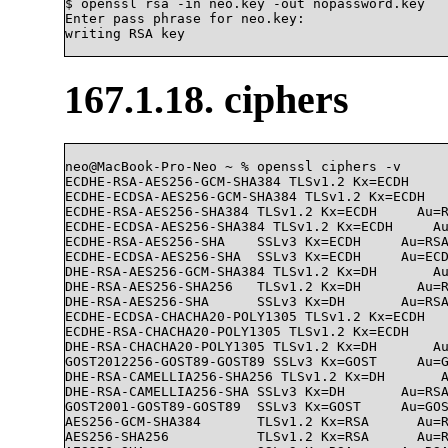
$ openssl rsa -in neo.key -out nopassword.key

Enter pass phrase for neo.key:

writing RSA key

167.1.18. ciphers
neo@MacBook-Pro-Neo ~ % openssl ciphers -v

ECDHE-RSA-AES256-GCM-SHA384 TLSv1.2 Kx=ECDH     
ECDHE-ECDSA-AES256-GCM-SHA384 TLSv1.2 Kx=ECDH   
ECDHE-RSA-AES256-SHA384 TLSv1.2 Kx=ECDH     Au=R
ECDHE-ECDSA-AES256-SHA384 TLSv1.2 Kx=ECDH     Au
ECDHE-RSA-AES256-SHA    SSLv3 Kx=ECDH     Au=RSA
ECDHE-ECDSA-AES256-SHA  SSLv3 Kx=ECDH     Au=ECD
DHE-RSA-AES256-GCM-SHA384 TLSv1.2 Kx=DH       Au
DHE-RSA-AES256-SHA256   TLSv1.2 Kx=DH       Au=R
DHE-RSA-AES256-SHA      SSLv3 Kx=DH       Au=RSA
ECDHE-ECDSA-CHACHA20-POLY1305 TLSv1.2 Kx=ECDH   
ECDHE-RSA-CHACHA20-POLY1305 TLSv1.2 Kx=ECDH     
DHE-RSA-CHACHA20-POLY1305 TLSv1.2 Kx=DH       Au
GOST2012256-GOST89-GOST89 SSLv3 Kx=GOST     Au=G
DHE-RSA-CAMELLIA256-SHA256 TLSv1.2 Kx=DH       A
DHE-RSA-CAMELLIA256-SHA SSLv3 Kx=DH       Au=RSA
GOST2001-GOST89-GOST89  SSLv3 Kx=GOST     Au=GOS
AES256-GCM-SHA384       TLSv1.2 Kx=RSA      Au=R
AES256-SHA256           TLSv1.2 Kx=RSA      Au=R