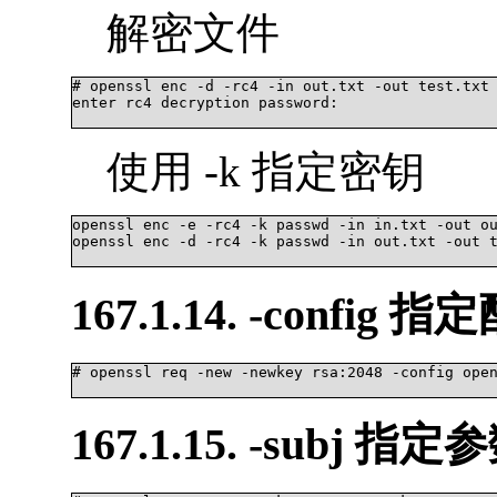
解密文件
# openssl enc -d -rc4 -in out.txt -out test.txt

enter rc4 decryption password:

使用 -k 指定密钥
openssl enc -e -rc4 -k passwd -in in.txt -out ou
openssl enc -d -rc4 -k passwd -in out.txt -out t
167.1.14. -config
# openssl req -new -newkey rsa:2048 -config open
167.1.15. -subj 指定