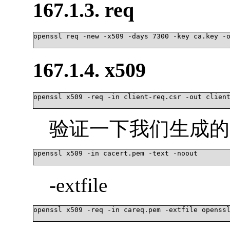
167.1.3. req
openssl req -new -x509 -days 7300 -key ca.key -o
167.1.4. x509
openssl x509 -req -in client-req.csr -out client
验证一下我们生成的
openssl x509 -in cacert.pem -text -noout

-extfile
openssl x509 -req -in careq.pem -extfile openssl