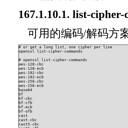
167.1.10.1. list-ciphe
可用的编码/解码方
# or get a long list, one cipher per line

openssl list-cipher-commands

# openssl list-cipher-commands

aes-128-cbc

aes-128-ecb

aes-192-cbc

aes-192-ecb

aes-256-cbc

aes-256-ecb

base64

bf

bf-cbc

bf-cfb

bf-ecb

bf-ofb

cast

cast-cbc

cast5-cbc
