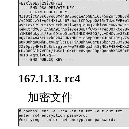
+EzXl80Eyj2Si7UH/wI=

-----END DSA PRIVATE KEY-----

-----BEGIN PUBLIC KEY-----

MIIBtjCCASsGByqGSM44BAEwggEeAoGBAICS+5mZsrvOBO/d
/v993DLzYl+qQl4XfwU467zhxutCPOzpd0A15mTdzoFVB+o1
WybIcxX7SPLt+5fUcchRnIlGqtq+aH6j2JhfVoDeOw/mwOii
KeMKtrdMG6+ZAhUA9irAoje/qeQoB+f6Wo++YepUO/kCgYBv
m1M860ukyal/Ber6DtwpDtmYL5MLDNVSQG/yz+DHCvuv3ZsK
uQxEaJ4nA6tLzzk02D4CJNYMHRejaSVpODmsXJ0bE+9YjvZy
u0NQ0hg90MhH6tVRqjlcFL1TjAOBhAACgYBISbp4/z5JY2Oq
JZi9pty4H0rKoSmbrgjev/wp7BW8NqaJnlSjNCzF4SH+DXxZ
rHxR6CG1h7VPDr/IwSoff0KxLhc6vqxcCRpcQoqbhXGG5RxM
Ru10T4qxEiVG7g==

-----END PUBLIC KEY-----

167.1.13. rc4
加密文件
# openssl enc -e -rc4 -in in.txt -out out.txt

enter rc4 encryption password:

Verifying - enter rc4 encryption password:
