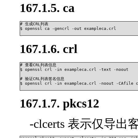
167.1.5. ca
# 生成CRL列表

$ openssl ca -gencrl -out exampleca.crl

167.1.6. crl
# 查看CRL列表信息

$ openssl crl -in exampleca.crl -text -noout

# 验证CRL列表签名信息

$ openssl crl -in exampleca.crl -noout -CAfile c
167.1.7. pkcs12
-clcerts 表示仅导