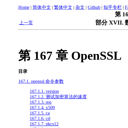
Home
|
简体中文
|
繁体中文
|
杂文
|
Github
|
知乎专栏
|
F
第 1
部分 XVI
上一页
第 167 章 OpenSSL
目录
167.1. openssl 命令参数
167.1.1. version
167.1.2. 测试加密算法的速度
167.1.3. req
167.1.4. x509
167.1.5. ca
167.1.6. crl
167.1.7. pkcs12