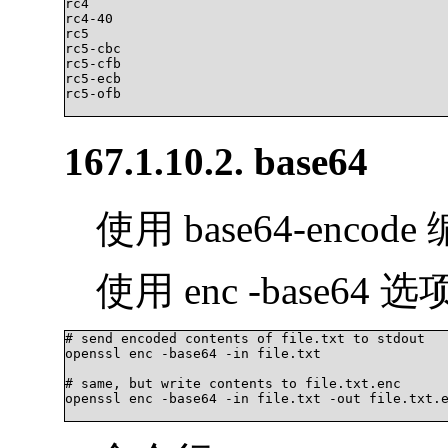
rc4

rc4-40

rc5

rc5-cbc

rc5-cfb

rc5-ecb

rc5-ofb

167.1.10.2. base64
使用 base64-encod
使用 enc -base64 选
# send encoded contents of file.txt to stdout

openssl enc -base64 -in file.txt

# same, but write contents to file.txt.enc

openssl enc -base64 -in file.txt -out file.txt.e