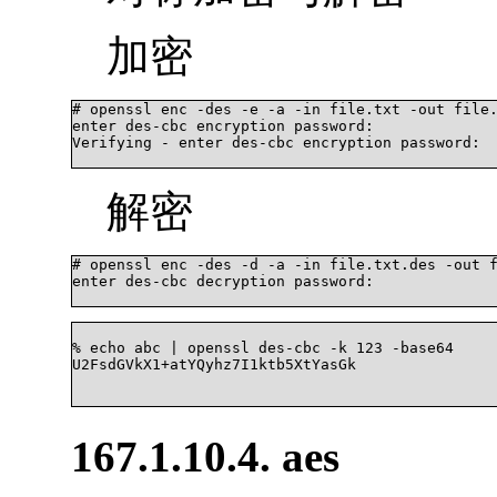
加密
# openssl enc -des -e -a -in file.txt -out file.
enter des-cbc encryption password:

Verifying - enter des-cbc encryption password:

解密
# openssl enc -des -d -a -in file.txt.des -out f
enter des-cbc decryption password:

% echo abc | openssl des-cbc -k 123 -base64     
U2FsdGVkX1+atYQyhz7I1ktb5XtYasGk	

167.1.10.4. aes