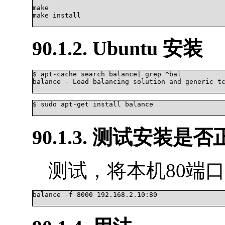
make

make install

90.1.2. Ubuntu 安装
$ apt-cache search balance| grep ^bal

balance - Load balancing solution and generic tc
$ sudo apt-get install balance

90.1.3. 测试安装是
测试，将本机80端口负载均
balance -f 8000 192.168.2.10:80
