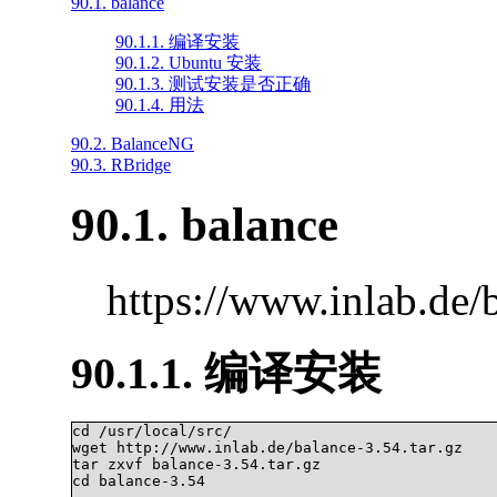
90.1. balance
90.1.1. 编译安装
90.1.2. Ubuntu 安装
90.1.3. 测试安装是否正确
90.1.4. 用法
90.2. BalanceNG
90.3. RBridge
90.1. balance
https://www.inlab.de/
90.1.1. 编译安装
cd /usr/local/src/

wget http://www.inlab.de/balance-3.54.tar.gz

tar zxvf balance-3.54.tar.gz

cd balance-3.54
