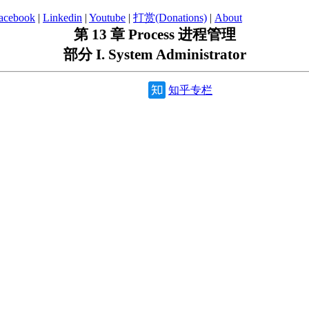
acebook
|
Linkedin
|
Youtube
|
打赏(Donations)
|
About
第 13 章 Process 进程管理
部分 I. System Administrator
知乎专栏