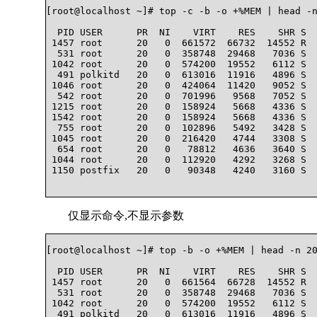
[root@localhost ~]# top -c -b -o +%MEM | head -n
  PID USER      PR  NI    VIRT    RES    SHR S  
 1457 root      20   0  661572  66732  14552 R  
  531 root      20   0  358748  29468   7036 S  
 1042 root      20   0  574200  19552   6112 S  
  491 polkitd   20   0  613016  11916   4896 S  
 1046 root      20   0  424064  11420   9052 S  
  542 root      20   0  701996   9568   7052 S  
 1215 root      20   0  158924   5668   4336 S  
 1542 root      20   0  158924   5668   4336 S  
  755 root      20   0  102896   5492   3428 S  
 1045 root      20   0  216420   4744   3308 S  
  654 root      20   0   78812   4636   3640 S  
 1044 root      20   0  112920   4292   3268 S  
 1150 postfix   20   0   90348   4240   3160 S   
仅显示命令,不显示参数
[root@localhost ~]# top -b -o +%MEM | head -n 20
  PID USER      PR  NI    VIRT    RES    SHR S  
 1457 root      20   0  661564  66728  14552 R  
  531 root      20   0  358748  29468   7036 S  
 1042 root      20   0  574200  19552   6112 S  
  491 polkitd   20   0  613016  11916   4896 S  