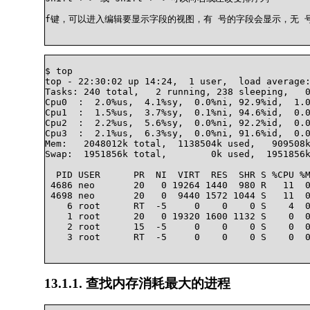
f键，可以进入编辑要显示字段的视图，有 号的字段会显示，无 号
$ top

top - 22:30:02 up 14:24,  1 user,  load average:
Tasks: 240 total,   2 running, 238 sleeping,   0
Cpu0  :  2.0%us,  4.1%sy,  0.0%ni, 92.9%id,  1.0
Cpu1  :  1.5%us,  3.7%sy,  0.1%ni, 94.6%id,  0.0
Cpu2  :  2.2%us,  5.6%sy,  0.0%ni, 92.2%id,  0.0
Cpu3  :  2.1%us,  6.3%sy,  0.0%ni, 91.6%id,  0.0
Mem:   2048012k total,  1138504k used,   909508k
Swap:  1951856k total,        0k used,  1951856k
  PID USER      PR  NI  VIRT  RES  SHR S %CPU %M
 4686 neo       20   0 19264 1440  980 R   11  0
 4698 neo       20   0  9440 1572 1044 S   11  0
    6 root      RT  -5     0    0    0 S    4  0
    1 root      20   0 19320 1600 1132 S    0  0
    2 root      15  -5     0    0    0 S    0  0
    3 root      RT  -5     0    0    0 S    0  0
13.1.1. 查找内存消耗最大的进程