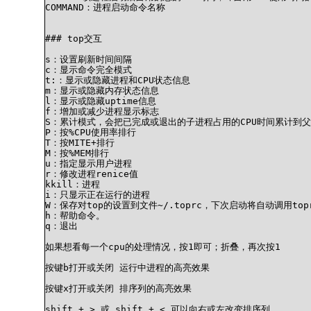
COMMAND：进程启动命令名称

### top交互

s：设置刷新时间间隔

c：显示命令完全模式

t:：显示或隐藏进程和CPU状态信息

m：显示或隐藏内存状态信息

l：显示或隐藏uptime信息

f：增加或减少进程显示标志

S：累计模式，会把已完成或退出的子进程占用的CPU时间累计到父进程
P：按%CPU使用率排行

T：按MITE+排行

M：按%MEM排行

u：指定显示用户进程

r：修改进程renice值

kkill：进程

i：只显示正在运行的进程

W：保存对top的设置到文件~/.toprc，下次启动将自动调用top
h：帮助命令。

q：退出

如果想看每一个cpu的处理情况，按1即可；折叠，再次按1

按键b打开或关闭 运行中进程的高亮效果

按键x打开或关闭 排序列的高亮效果

shift + > 或 shift + < 可以向右或左改变排序列
