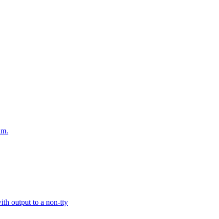
am.
th output to a non-tty