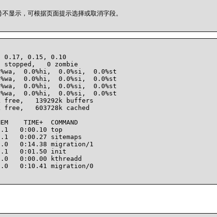
不显示，可根据页面提示选择或取消字段。		

 0.17, 0.15, 0.10

 stopped,   0 zombie

%wa,  0.0%hi,  0.0%si,  0.0%st

%wa,  0.0%hi,  0.0%si,  0.0%st

%wa,  0.0%hi,  0.0%si,  0.0%st

%wa,  0.0%hi,  0.0%si,  0.0%st

 free,   139292k buffers

 free,   603728k cached

EM    TIME+  COMMAND

.1   0:00.10 top

.1   0:00.27 sitemaps

.0   0:14.38 migration/1

.1   0:01.50 init

.0   0:00.00 kthreadd

.0   0:10.41 migration/0
