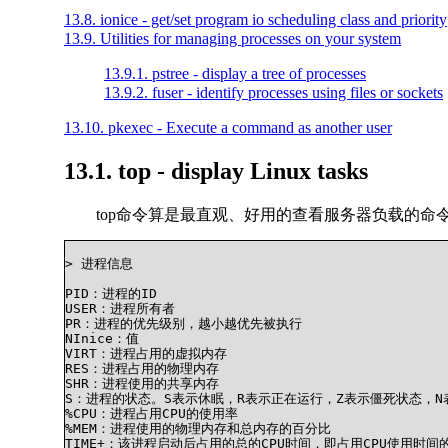
13.8. ionice - get/set program io scheduling class and priority
13.9. Utilities for managing processes on your system
13.9.1. pstree - display a tree of processes
13.9.2. fuser - identify processes using files or sockets
13.10. pkexec - Execute a command as another user
13.1. top - display Linux tasks
top命令算是最直观、好用的查看服务器负载的
> 进程信息

PID：进程的ID 

USER：进程所有者 

PR：进程的优先级别，越小越优先被执行 

NInice：值 

VIRT：进程占用的虚拟内存 

RES：进程占用的物理内存 

SHR：进程使用的共享内存 

S：进程的状态。S表示休眠，R表示正在运行，Z表示僵死状态，N
%CPU：进程占用CPU的使用率 

%MEM：进程使用的物理内存和总内存的百分比 

TIME+：该进程启动后占用的总的CPU时间，即占用CPU使用时间的