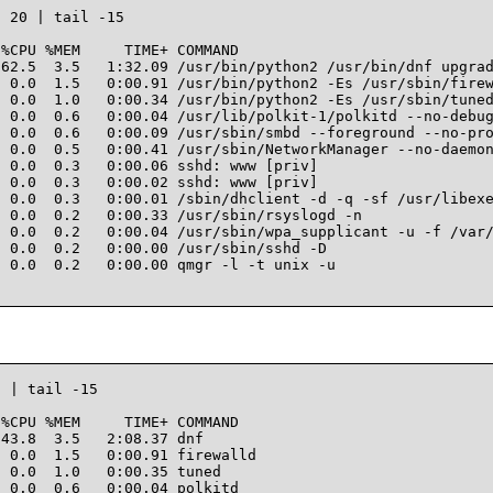
 20 | tail -15

%CPU %MEM     TIME+ COMMAND

62.5  3.5   1:32.09 /usr/bin/python2 /usr/bin/dnf upgrad
 0.0  1.5   0:00.91 /usr/bin/python2 -Es /usr/sbin/firew
 0.0  1.0   0:00.34 /usr/bin/python2 -Es /usr/sbin/tuned
 0.0  0.6   0:00.04 /usr/lib/polkit-1/polkitd --no-debug
 0.0  0.6   0:00.09 /usr/sbin/smbd --foreground --no-pro
 0.0  0.5   0:00.41 /usr/sbin/NetworkManager --no-daemon
 0.0  0.3   0:00.06 sshd: www [priv]

 0.0  0.3   0:00.02 sshd: www [priv]

 0.0  0.3   0:00.01 /sbin/dhclient -d -q -sf /usr/libexe
 0.0  0.2   0:00.33 /usr/sbin/rsyslogd -n

 0.0  0.2   0:00.04 /usr/sbin/wpa_supplicant -u -f /var/
 0.0  0.2   0:00.00 /usr/sbin/sshd -D

0.0  0.2   0:00.00 qmgr -l -t unix -u		

 | tail -15

%CPU %MEM     TIME+ COMMAND

43.8  3.5   2:08.37 dnf

 0.0  1.5   0:00.91 firewalld

 0.0  1.0   0:00.35 tuned

 0.0  0.6   0:00.04 polkitd
