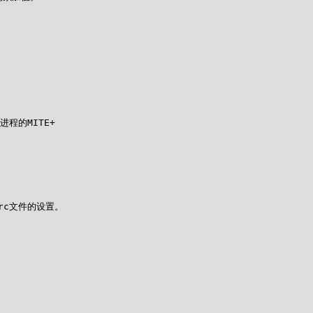
的MITE+

rc文件的设置。
